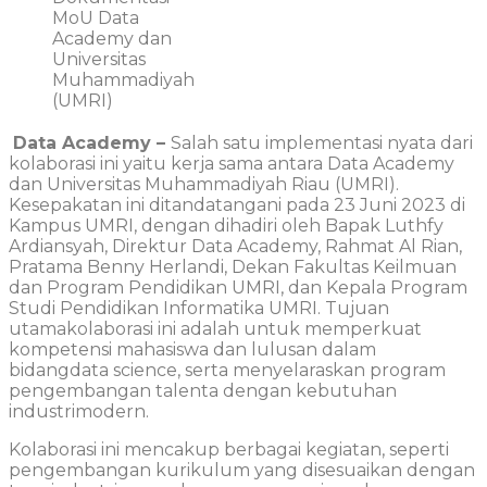
MoU Data
Academy dan
Universitas
Muhammadiyah
(UMRI)
Data Academy –
Salah
satu
implementasi
nyata
dari
kolaborasi
ini
yaitu
kerja
sama
antara
Data Academy
dan Universitas Muhammadiyah Riau (UMRI).
Kesepakatan
ini
ditandatangani
pada 23 Juni 2023 di
Kampus
UMRI,
dengan
dihadiri
oleh Bapak
Luthfy
Ardiansyah
,
Direktur
Data Academy, Rahmat Al
Rian
,
Pratama
Benny
Herlandi
, Dekan
Fakultas
Keilmuan
dan Program Pendidikan UMRI, dan
Kepala
Program
Studi Pendidikan
Informatika
UMRI. Tujuan
utama
kolaborasi
ini
adalah
untuk
memperkuat
kompetensi
mahasiswa
dan
lulusan
dalam
bidang
data science,
serta
menyelaraskan
program
pengembangan
talenta
dengan
kebutuhan
industri
modern.
Kolaborasi
ini
mencakup
berbagai
kegiatan
,
seperti
pengembangan
kurikulum
yang
disesuaikan
dengan