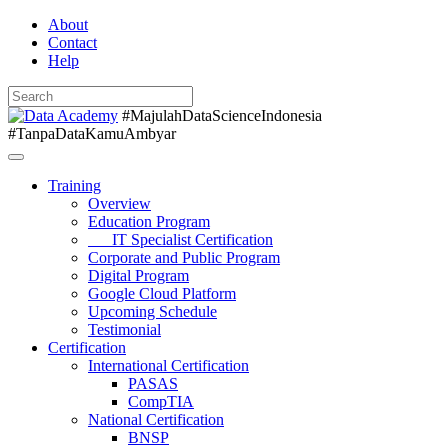
About
Contact
Help
#MajulahDataScienceIndonesia
#TanpaDataKamuAmbyar
Training
Overview
Education Program
IT Specialist Certification
Corporate and Public Program
Digital Program
Google Cloud Platform
Upcoming Schedule
Testimonial
Certification
International Certification
PASAS
CompTIA
National Certification
BNSP