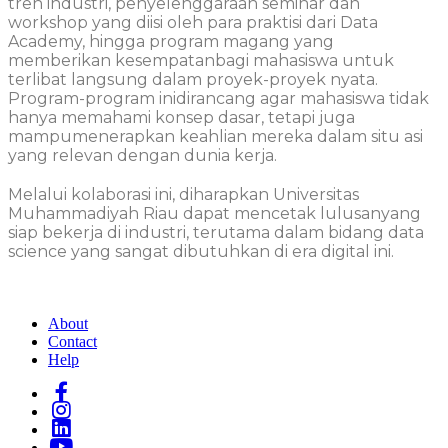
tren
industri
,
penyelenggaraan
seminar dan
workshop yang
diisi
oleh para
praktisi
dari
Data
Academy,
hingga
program
magang
yang
memberikan
kesempatan
bagi
mahasiswa
untuk
terlibat
langsung
dalam
proyek-proyek
nyata
.
Program-program
ini
dirancang
agar
mahasiswa
tidak
hanya
memahami
konsep
dasar
,
tetapi
juga
mampu
menerapkan
keahlian
mereka
dalam
situ
asi
yang
relevan
dengan
dunia
kerja
.
Melalui
kolaborasi
ini
,
diharapkan
Universitas
Muhammadiyah Riau
dapat
mencetak
lulusan
yang
siap
bekerja
di
industri
,
terutama
dalam
bidang
data
science yang sangat
dibutuhkan
di era digital
ini
.
About
Contact
Help