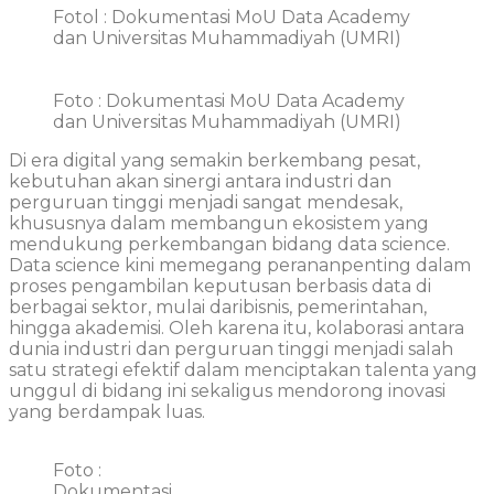
Fotol : Dokumentasi MoU Data Academy
dan Universitas Muhammadiyah (UMRI)
Foto : Dokumentasi MoU Data Academy
dan Universitas Muhammadiyah (UMRI)
Di era digital yang
semakin
berkembang
pesat
,
kebutuhan
akan
sinergi
antara
industri
dan
perguruan
tinggi
menjadi
sangat
mendesak
,
khususnya
dalam
membangun
ekosistem
yang
mendukung
perkembangan
bidang
data science.
Data science
kini
memegang
peranan
penting
dalam
proses
pengambilan
keputusan
berbasis
data di
berbagai
sektor
,
mulai
dari
bisnis
,
pemerintahan
,
hingga
akademisi
. Oleh
karena
itu
,
kolaborasi
antara
dunia
industri
dan
perguruan
tinggi
menjadi
salah
satu
strategi
efektif
dalam
menciptakan
talenta
yang
unggul
di
bidang
ini
sekaligus
mendorong
inovasi
yang
berdampak
luas
.
Foto :
Dokumentasi